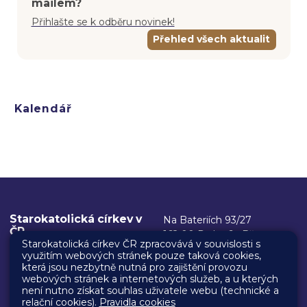
mailem?
Přihlašte se k odběru novinek!
Přehled všech aktualit
Kalendář
Starokatolická církev v
Na Bateriích 93/27
ČR
162 00 Praha 6 - Břevnov
Starokatolická církev ČR zpracovává v souvislosti s
využitím webových stránek pouze taková cookies,
Kancelář biskupa
IČ: 00445304
která jsou nezbytně nutná pro zajištění provozu
ID datové schránky:
posta@starokatolici.cz
webových stránek a internetových služeb, a u kterých
není nutno získat souhlas uživatele webu (technické a
gu62nki
+420 731 395 147
relační cookies).
Pravidla cookies