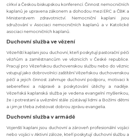
církví a Českou biskupskou konferencí. Činnost nemocničních
kaplanů je upravena zákonem a dohodou mezi ERC a ČBK a
Ministerstvem zdravotnictví. Nemocniční kaplani jsou
sdružování v Asociaci nemocničních kaplanů a v Katolické
asociaci nemocničních kaplanů.
Duchovní služba ve vězení
Vězeňští kaplani jsou duchovní, kteří poskytují pastorační péči
vězňům a zaměstnancům ve věznicích v České republice.
Pracují pro Vězeňskou duchovenskou službu nebo do věznic
vstupují jako dobrovolníci zaštítění Vězeňskou duchovenskou
péčí a jejich činnost zahrnuje duchovní podporu, motivaci k
sebereflexi a nápravě a poskytování útěchy a naděje.
Vězeňská kaplanská služba je vedena evangelní myšlenkou,
že i potrestaní a uvěznění stále zůstávají lidmi a Božími dětmi
a i jim je třeba zvěstovat dobrou zprávu evangelia.
Duchovní služba v armádě
Vojenští kaplani jsou duchovní a zároveň profesionální vojáci
nebo vojáci v Aktivní záloze, kteří poskytují duchovní službu a