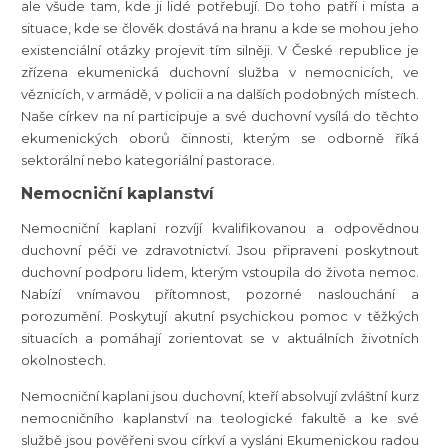
ale všude tam, kde ji lidé potřebují. Do toho patří i místa a
situace, kde se člověk dostává na hranu a kde se mohou jeho
existenciální otázky projevit tím silněji. V České republice je
zřízena ekumenická duchovní služba v nemocnicích, ve
věznicích, v armádě, v policii a na dalších podobných místech.
Naše církev na ní participuje a své duchovní vysílá do těchto
ekumenických oborů činnosti, kterým se odborně říká
sektorální nebo kategoriální pastorace.
Nemocniční kaplanství
Nemocniční kaplani rozvíjí kvalifikovanou a odpovědnou
duchovní péči ve zdravotnictví. Jsou připraveni poskytnout
duchovní podporu lidem, kterým vstoupila do života nemoc.
Nabízí vnímavou přítomnost, pozorné naslouchání a
porozumění. Poskytují akutní psychickou pomoc v těžkých
situacích a pomáhají zorientovat se v aktuálních životních
okolnostech.
Nemocniční kaplani jsou duchovní, kteří absolvují zvláštní kurz
nemocničního kaplanství na teologické fakultě a ke své
službě jsou pověřeni svou církví a vysláni Ekumenickou radou