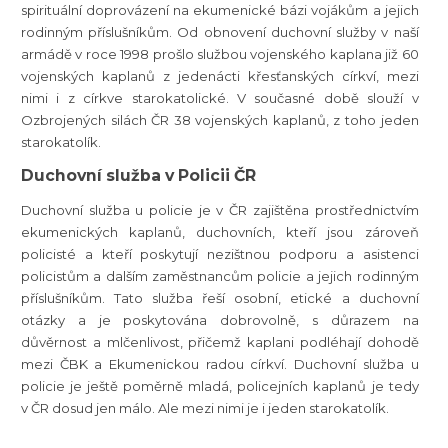
spirituální doprovázení na ekumenické bázi vojákům a jejich
rodinným příslušníkům. Od obnovení duchovní služby v naší
armádě v roce 1998 prošlo službou vojenského kaplana již 60
vojenských kaplanů z jedenácti křesťanských církví, mezi
nimi i z církve starokatolické. V současné době slouží v
Ozbrojených silách ČR 38 vojenských kaplanů, z toho jeden
starokatolík.
Duchovní služba v Policii ČR
Duchovní služba u policie je v ČR zajištěna prostřednictvím
ekumenických kaplanů, duchovních, kteří jsou zároveň
policisté a kteří poskytují nezištnou podporu a asistenci
policistům a dalším zaměstnancům policie a jejich rodinným
příslušníkům. Tato služba řeší osobní, etické a duchovní
otázky a je poskytována dobrovolně, s důrazem na
důvěrnost a mlčenlivost, přičemž kaplani podléhají dohodě
mezi ČBK a Ekumenickou radou církví. Duchovní služba u
policie je ještě poměrně mladá, policejních kaplanů je tedy
v ČR dosud jen málo. Ale mezi nimi je i jeden starokatolík.