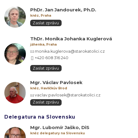
PhDr. Jan Jandourek, Ph.D.
kněz, Praha
Zaslat zprávu
ThDr. Monika Johanka Kuglerová
jáhenka, Praha
monika.kuglerova@starokatolici.cz
+420 608 316 240
Zaslat zprávu
Mgr. Václav Pavlosek
kněz, Havlíčkův Brod
vaclav.pavlosek@starokatolici.cz
Zaslat zprávu
Delegatura na Slovensku
Mgr. Lubomír Jaško, DiS
kněz delegatury na Slovensku