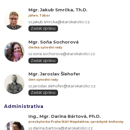
Mgr. Jakub Smrčka, Th.D.
jáhen, Tábor
jakub.smrcka@starokatolici.cz
Zaslat zprávu
Mgr. Soňa Sochorová
členka synodní rady
sona.sochorova@starokatolici.cz
Zaslat zprávu
Mgr. Jaroslav Šlehofer
člen synodní rady
jaroslav.slehofer@starokatolici.cz
Zaslat zprávu
Administrativa
Ing., Mgr. Darina Bártová, Ph.D.
presbyterka Praha Máří Magdaléna; správkyně knihovny
darina.bartova@starokatolici.cz