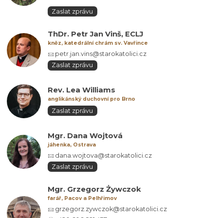
Zaslat zprávu
ThDr. Petr Jan Vinš, ECLJ
kněz, katedrální chrám sv. Vavřince
petr.jan.vins@starokatolici.cz
Zaslat zprávu
Rev. Lea Williams
anglikánský duchovní pro Brno
Zaslat zprávu
Mgr. Dana Wojtová
jáhenka, Ostrava
dana.wojtova@starokatolici.cz
Zaslat zprávu
Mgr. Grzegorz Żywczok
farář, Pacov a Pelhřimov
grzegorz.zywczok@starokatolici.cz