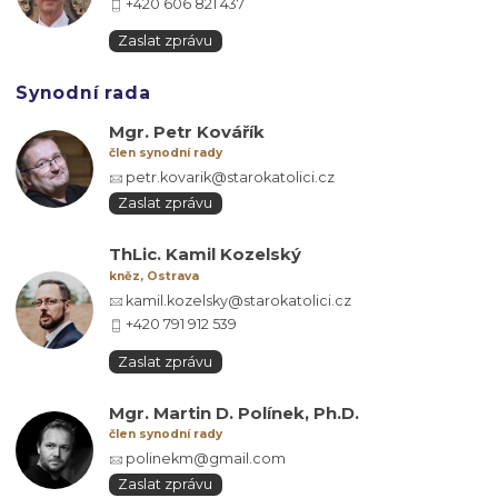
+420 606 821 437
Zaslat zprávu
Synodní rada
Mgr. Petr Kovářík
člen synodní rady
petr.kovarik@starokatolici.cz
Zaslat zprávu
ThLic. Kamil Kozelský
kněz, Ostrava
kamil.kozelsky@starokatolici.cz
+420 791 912 539
Zaslat zprávu
Mgr. Martin D. Polínek, Ph.D.
člen synodní rady
polinekm@gmail.com
Zaslat zprávu