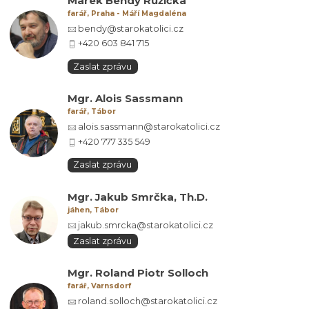
Marek Bendy Růžička
farář, Praha - Máří Magdaléna
bendy@starokatolici.cz
+420 603 841 715
Zaslat zprávu
Mgr. Alois Sassmann
farář, Tábor
alois.sassmann@starokatolici.cz
+420 777 335 549
Zaslat zprávu
Mgr. Jakub Smrčka, Th.D.
jáhen, Tábor
jakub.smrcka@starokatolici.cz
Zaslat zprávu
Mgr. Roland Piotr Solloch
farář, Varnsdorf
roland.solloch@starokatolici.cz