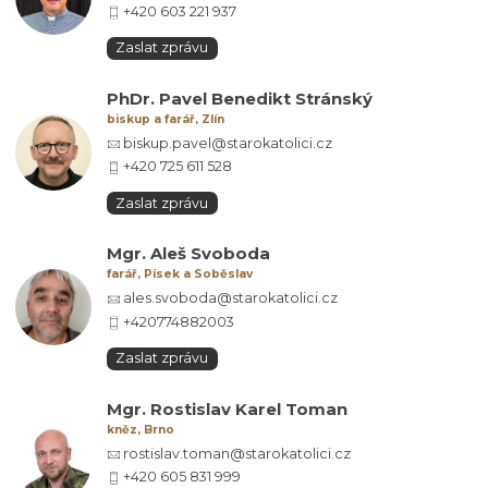
+420 603 221 937
Zaslat zprávu
PhDr. Pavel Benedikt Stránský
biskup a farář, Zlín
biskup.pavel@starokatolici.cz
+420 725 611 528
Zaslat zprávu
Mgr. Aleš Svoboda
farář, Písek a Soběslav
ales.svoboda@starokatolici.cz
+420774882003
Zaslat zprávu
Mgr. Rostislav Karel Toman
kněz, Brno
rostislav.toman@starokatolici.cz
+420 605 831 999