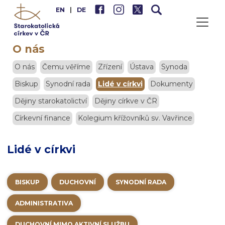
EN
|
DE
O nás
O nás
Čemu věříme
Zřízení
Ústava
Synoda
Biskup
Synodní rada
Lidé v církvi
Dokumenty
Dějiny starokatolictví
Dějiny církve v ČR
Církevní finance
Kolegium křížovníků sv. Vavřince
Lidé v církvi
BISKUP
DUCHOVNÍ
SYNODNÍ RADA
ADMINISTRATIVA
DUCHOVNÍ MIMO AKTIVNÍ SLUŽBU