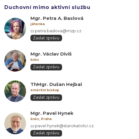
Duchovní mimo aktivní službu
Mgr. Petra A. Baslová
jáhenka
petra.baslova@mzp.cz
Zaslat zprávu
Mgr. Václav Diviš
kněz
Zaslat zprávu
ThMgr. Dušan Hejbal
emeritní biskup
Zaslat zprávu
Mgr. Pavel Hynek
kněz, Praha
pavel.hynek@starokatolici.cz
Zaslat zprávu