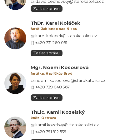
david.cechovsky@starokatolici.cz
Zaslat zprávu
ThDr. Karel Koláček
farář, Jablonec nad Nisou
karel.kolacek@starokatolici.cz
+420 731 260 051
Zaslat zprávu
Mgr. Noemi Kosourová
farářka, Havlíčkův Brod
noemi.kosourova@starokatolici.cz
+420 739 048 367
Zaslat zprávu
ThLic. Kamil Kozelský
kněz, Ostrava
kamil.kozelsky@starokatolici.cz
+420 791 912 539