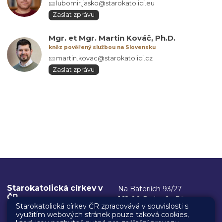
lubomir.jasko@starokatolici.eu
Zaslat zprávu
Mgr. et Mgr. Martin Kováč, Ph.D.
kněz pověřený službou na Slovensku
martin.kovac@starokatolici.cz
Zaslat zprávu
Starokatolická církev v
Na Bateriích 93/27
ČR
162 00 Praha 6 - Břevnov
Starokatolická církev ČR zpracovává v souvislosti s
využitím webových stránek pouze taková cookies,
Kancelář biskupa
IČ: 00445304