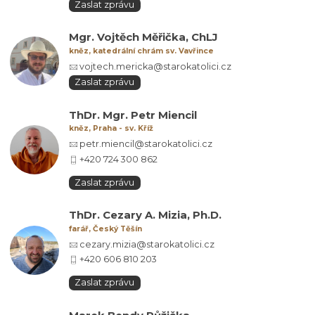
Zaslat zprávu
Mgr. Vojtěch Měřička, ChLJ
kněz, katedrální chrám sv. Vavřince
vojtech.mericka@starokatolici.cz
Zaslat zprávu
ThDr. Mgr. Petr Miencil
kněz, Praha - sv. Kříž
petr.miencil@starokatolici.cz
+420 724 300 862
Zaslat zprávu
ThDr. Cezary A. Mizia, Ph.D.
farář, Český Těšín
cezary.mizia@starokatolici.cz
+420 606 810 203
Zaslat zprávu