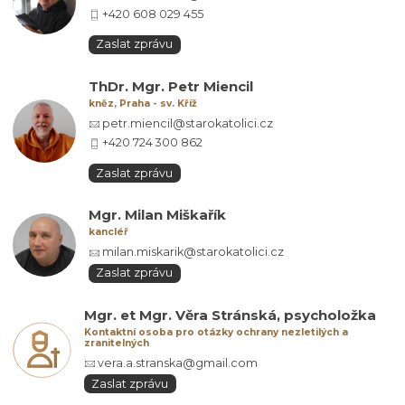
+420 608 029 455
Zaslat zprávu
ThDr. Mgr. Petr Miencil
kněz, Praha - sv. Kříž
petr.miencil@starokatolici.cz
+420 724 300 862
Zaslat zprávu
Mgr. Milan Miškařík
kancléř
milan.miskarik@starokatolici.cz
Zaslat zprávu
Mgr. et Mgr. Věra Stránská, psycholožka
Kontaktní osoba pro otázky ochrany nezletilých a
zranitelných
vera.a.stranska@gmail.com
Zaslat zprávu