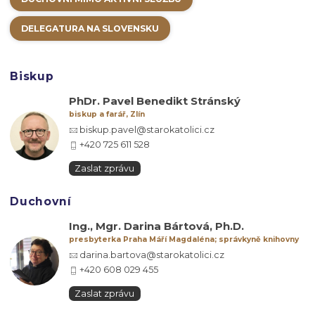
DELEGATURA NA SLOVENSKU
Biskup
PhDr. Pavel Benedikt Stránský
biskup a farář, Zlín
biskup.pavel@starokatolici.cz
+420 725 611 528
Zaslat zprávu
Duchovní
Ing., Mgr. Darina Bártová, Ph.D.
presbyterka Praha Máří Magdaléna; správkyně knihovny
darina.bartova@starokatolici.cz
+420 608 029 455
Zaslat zprávu