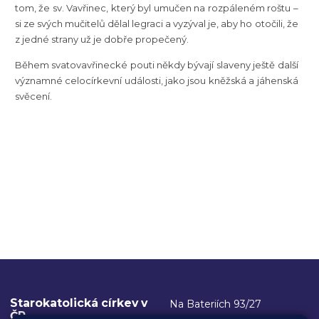
tom, že sv. Vavřinec, který byl umučen na rozpáleném roštu –
si ze svých mučitelů dělal legraci a vyzýval je, aby ho otočili, že
z jedné strany už je dobře propečený.
Během svatovavřinecké pouti někdy bývají slaveny ještě další
významné celocírkevní události, jako jsou kněžská a jáhenská
svěcení.
Starokatolická církev v
Na Bateriích 93/27
ČR
162 00 Praha 6 - Břevnov