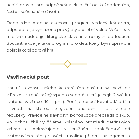
nabízí prostor pro odpočinek a zklidnění od každodenního,
často uspěchaného života.
Dopoledne probíhá duchovní program vedený lektorem,
odpoledne je vyhrazeno pro výlety a osobní volno. Večer pak
tradičně následuje liturgické slavení v různých podobách.
Součástí akce je také program pro děti, který bývá zpravidla
pojat jako táborová hra.
Vavřinecká pouť
Poutní slavnost našeho katedrálního chrámu sv. Vavřince
v Praze se koná každý srpen, o sobotě, která je nejblíž svátku
svatého Vavřince (10. srpna). Pouť je celocírkevní událostí a
slavností, na kterou se sjíždění duchovní a laici z celé
republiky. Pravidelně slavnostní bohoslužbě předsedá biskup.
Po bohoslužbě využíváme krásného prostředí petřínských
zahrad a pokračujeme v družném společenství při
svatovavřineckém grilování – myslíme přitom i na legendu o