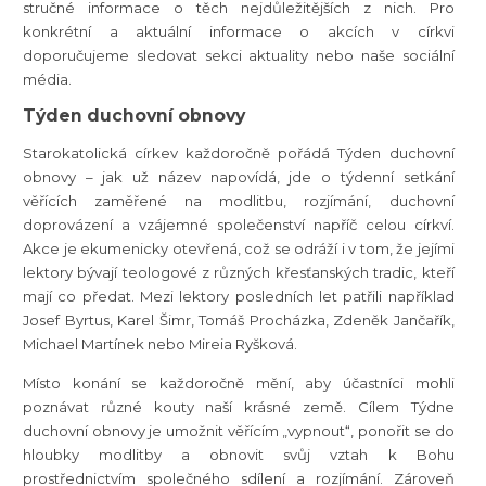
stručné informace o těch nejdůležitějších z nich. Pro
konkrétní a aktuální informace o akcích v církvi
doporučujeme sledovat sekci aktuality nebo naše sociální
média.
Týden duchovní obnovy
Starokatolická církev každoročně pořádá Týden duchovní
obnovy – jak už název napovídá, jde o týdenní setkání
věřících zaměřené na modlitbu, rozjímání, duchovní
doprovázení a vzájemné společenství napříč celou církví.
Akce je ekumenicky otevřená, což se odráží i v tom, že jejími
lektory bývají teologové z různých křesťanských tradic, kteří
mají co předat. Mezi lektory posledních let patřili například
Josef Byrtus, Karel Šimr, Tomáš Procházka, Zdeněk Jančařík,
Michael Martínek nebo Mireia Ryšková.
Místo konání se každoročně mění, aby účastníci mohli
poznávat různé kouty naší krásné země. Cílem Týdne
duchovní obnovy je umožnit věřícím „vypnout“, ponořit se do
hloubky modlitby a obnovit svůj vztah k Bohu
prostřednictvím společného sdílení a rozjímání. Zároveň