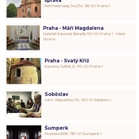
správa
Petřínské sady 342/14, 118 00 Praha 1
Praha - Máří Magdalena
Nábřeží Edvarda Beneše 110 00 Praha 1 - Malá
Strana
Praha - Svatý Kříž
Karolíny Světlé 21, 110 00 Praha 1
Soběslav
nám. Republiky 110, 392 01 Soběslav I
Šumperk
Husitská 898, 787 01 Šumperk 1