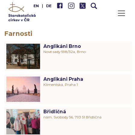
EN
|
DE
Farnosti
Anglikáni Brno
Nové sady 598/32a, Brno
Anglikáni Praha
Klimentská, Praha 1
Břidličná
nám. Svobody 56, 793 51 Břidličná