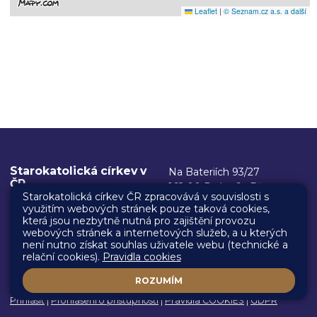
Leaflet
|
© Seznam.cz a.s. a další
Starokatolická církev v
Na Bateriích 93/27
ČR
162 00 Praha 6 - Břevnov
Starokatolická církev ČR zpracovává v souvislosti s
využitím webových stránek pouze taková cookies,
Kancelář biskupa
IČ: 00445304
která jsou nezbytně nutná pro zajištění provozu
ID datové schránky:
posta@starokatolici.cz
webových stránek a internetových služeb, a u kterých
není nutno získat souhlas uživatele webu (technické a
gu62nki
+420 731 395 147
relační cookies).
Pravidla cookies
ROZUMÍM
Všechna práva vyhrazena. Copyright © 2026 |
Mapa stránek
|
Přihlásit
|
Prohlášení o přístupnosti
|
Pravidla COOKIES
|
GDPR