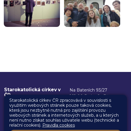
Starokatolická církev v
Na Bateriích 93/27
ČR
162 00 Praha 6 - Břevnov
Starokatolická církev ČR zpracovává v souvislosti s
využitím webových stránek pouze taková cookies,
Kancelář biskupa
IČ: 00445304
která jsou nezbytně nutná pro zajištění provozu
ID datové schránky:
posta@starokatolici.cz
webových stránek a internetových služeb, a u kterých
není nutno získat souhlas uživatele webu (technické a
gu62nki
+420 731 395 147
relační cookies).
Pravidla cookies