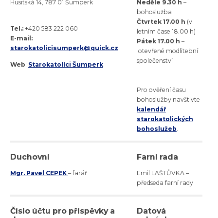
Husitská 14, 787 01 Šumperk
Neděle 9.30 h
–
bohoslužba
Čtvrtek 17.00 h
(v
Tel.:
+420 583 222 060
letním čase 18.00 h)
E-mail:
Pátek 17.00 h
–
starokatolicisumperk@quick.cz
otevřené modlitební
společenství
Web
:
Starokatolíci Šumperk
Pro ověření času
bohoslužby navštivte
kalendář
starokatolických
bohoslužeb
.
Duchovní
Farní rada
Mgr. Pavel CEPEK
– farář
Emil LAŠTŮVKA –
předseda farní rady
Číslo účtu pro příspěvky a
Datová