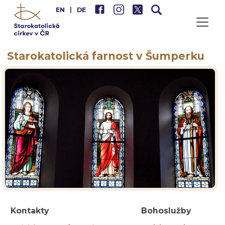
EN
|
DE
Starokatolická farnost v Šumperku
Kontakty
Bohoslužby