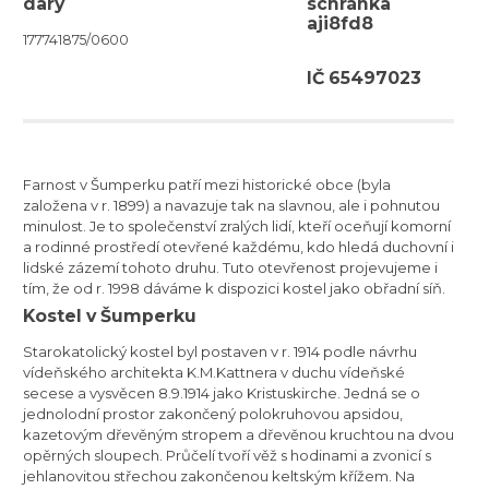
dary
schránka
aji8fd8
177741875/0600
IČ 65497023
Farnost v Šumperku patří mezi historické obce (byla
založena v r. 1899) a navazuje tak na slavnou, ale i pohnutou
minulost. Je to společenství zralých lidí, kteří oceňují komorní
a rodinné prostředí otevřené každému, kdo hledá duchovní i
lidské zázemí tohoto druhu. Tuto otevřenost projevujeme i
tím, že od r. 1998 dáváme k dispozici kostel jako obřadní síň.
Kostel v Šumperku
Starokatolický kostel byl postaven v r. 1914 podle návrhu
vídeňského architekta K.M.Kattnera v duchu vídeňské
secese a vysvěcen 8.9.1914 jako Kristuskirche. Jedná se o
jednolodní prostor zakončený polokruhovou apsidou,
kazetovým dřevěným stropem a dřevěnou kruchtou na dvou
opěrných sloupech. Průčelí tvoří věž s hodinami a zvonicí s
jehlanovitou střechou zakončenou keltským křížem. Na