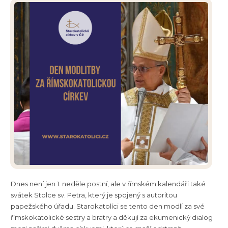
Dnes není jen 1. neděle postní, ale v římském kalendáři také
svátek Stolce sv. Petra, který je spojený s autoritou
papežského úřadu. Starokatolíci se tento den modlí za své
římskokatolické sestry a bratry a děkují za ekumenický dialog