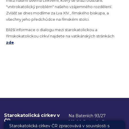
mezi našimi dvěma církvemi, který se snaží odstranit
"vnitrokatolický problém" našeho vzájemného rozdělení.
Zvlášť se dnes modlíme za Lva XIV., římského biskupa, a
všechny jeho předchůdce na římském stolci.
Bližší informace o dialogu mezi starokatolickou a
římskokatolickou církví najdete na vatikánských stránkách
zde
.
Starokatolická církev v
Na Bateriích 93/27
ČR
162 00 Praha 6 - Břevnov
Starokatolická církev ČR zpracovává v souvislosti s