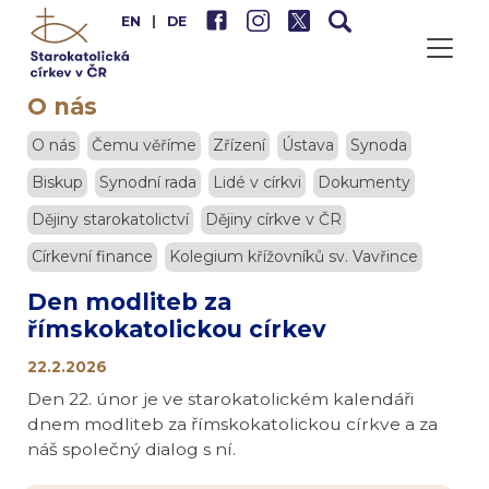
EN
|
DE
O nás
O nás
Čemu věříme
Zřízení
Ústava
Synoda
Biskup
Synodní rada
Lidé v církvi
Dokumenty
Dějiny starokatolictví
Dějiny církve v ČR
Církevní finance
Kolegium křížovníků sv. Vavřince
Den modliteb za
římskokatolickou církev
22.2.2026
Den 22. únor je ve starokatolickém kalendáři
dnem modliteb za římskokatolickou církve a za
náš společný dialog s ní.