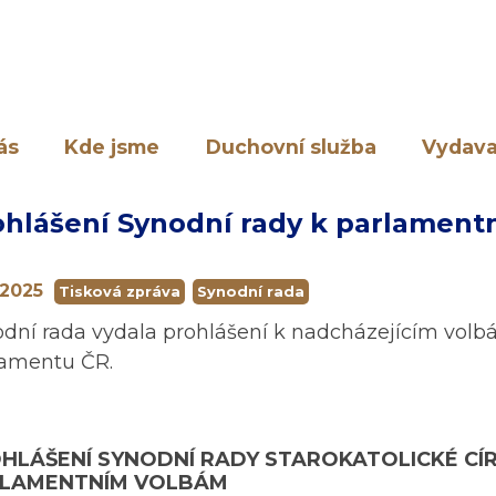
ás
Kde jsme
Duchovní služba
Vydava
ohlášení Synodní rady k parlamen
.2025
Tisková zpráva
Synodní rada
dní rada vydala prohlášení k nadcházejícím vo
lamentu ČR.
HLÁŠENÍ SYNODNÍ RADY STAROKATOLICKÉ CÍ
LAMENTNÍM VOLBÁM