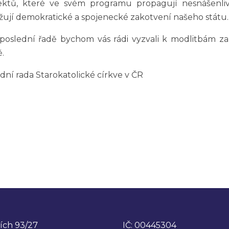
ektů, které ve svém programu propagují nesnášenliv
žují demokratické a spojenecké zakotvení našeho státu
poslední řadě bychom vás rádi vyzvali k modlitbám z
.
dní rada Starokatolické církve v ČR
ích 93/27
IČ: 00445304