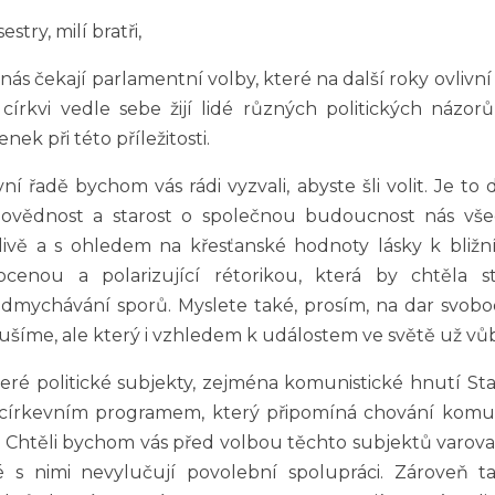
sestry, milí bratři,
nás čekají parlamentní volby, které na další roky ovlivn
 církvi vedle sebe žijí lidé různých politických názor
nek při této příležitosti.
ní řadě bychom vás rádi vyzvali, abyste šli volit. Je to
ovědnost a starost o společnou budoucnost nás všech
livě a s ohledem na křesťanské hodnoty lásky k bliž
ocenou a polarizující rétorikou, která by chtěla st
zdmychávání sporů. Myslete také, prosím, na dar svobod
ušíme, ale který i vzhledem k událostem ve světě už vůb
eré politické subjekty, zejména komunistické hnutí Sta
icírkevním programem, který připomíná chování komu
. Chtěli bychom vás před volbou těchto subjektů varovat
é s nimi nevylučují povolební spolupráci. Zároveň 