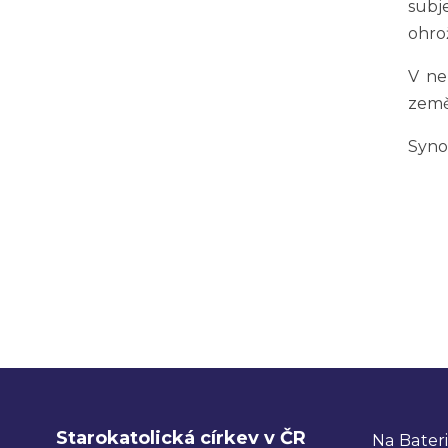
subj
ohro
V ne
země
Syno
Starokatolická církev v ČR
Na Bateri