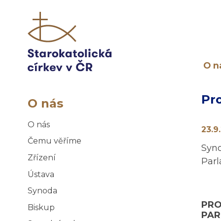
O n
Pr
O nás
O nás
23.9
Čemu věříme
Syno
Zřízení
Par
Ústava
Synoda
PRO
Biskup
PAR