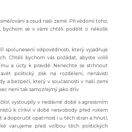
í směřování a osud naší země. Při vědomí toho,
ů, bychom se s vámi chtěli podělit o několik
 díl spolunesení odpovědnosti, který vyjadřuje
. Chtěli bychom vás požádat, abyste volili
nímu a úcty k pravdě. Nenechte se strhnout
avět politický zisk na rozdělení, nenávisti
y a bezpečí, který v současnosti v naší zemi
ec není tak samozřejmý jako dřív.
čilo!, vystoupily v nedávné době s agresivním
nistů k církvi v době nesvobody před rokem
 a doporučit opatrnost i u těch stran a hnutí,
také varujeme před volbou těch politických