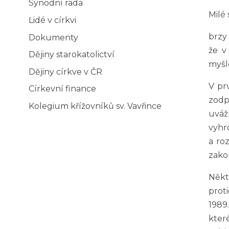
Synodní rada
Milé 
Lidé v církvi
brzy 
Dokumenty
že v
Dějiny starokatolictví
myšle
Dějiny církve v ČR
V prv
Církevní finance
zodp
Kolegium křížovníků sv. Vavřince
uváž
vyhr
a ro
zako
Někt
prot
1989
kter