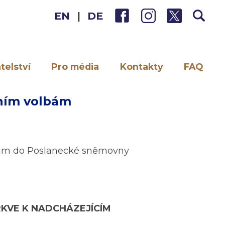
EN
|
DE
telství
Pro média
Kontakty
FAQ
tním volbám
lbám do Poslanecké sněmovny
RKVE K NADCHÁZEJÍCÍM