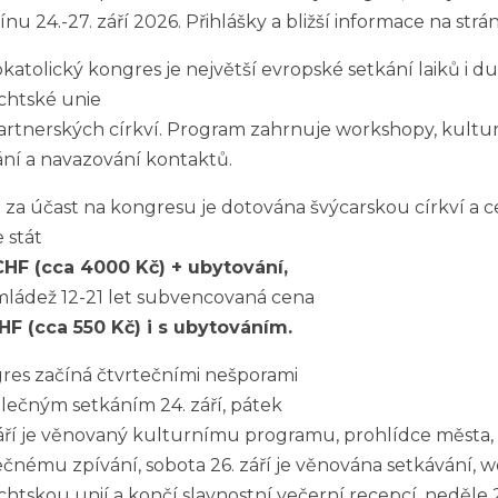
nu 24.-27. září 2026. Přihlášky a bližší informace na strá
katolický kongres je největší evropské setkání laiků i d
chtské unie
partnerských církví. Program zahrnuje workshopy, kultur
ání a navazování kontaktů.
 za účast na kongresu je dotována švýcarskou církví a 
 stát
CHF (cca 4000 Kč) + ubytování,
mládež 12-21 let subvencovaná cena
HF (cca 550 Kč) i s ubytováním.
res začíná čtvrtečními nešporami
olečným setkáním 24. září, pátek
září je věnovaný kulturnímu programu, prohlídce města, k
ečnému zpívání, sobota 26. září je věnována setkávání, 
chtskou unií a končí slavnostní večerní recepcí, neděle 