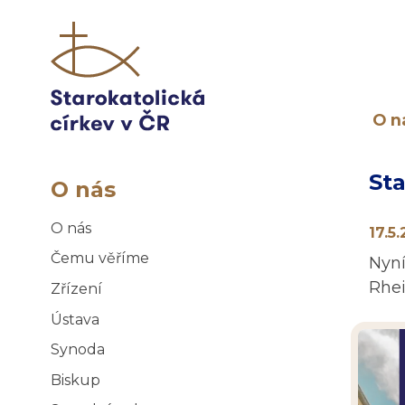
O n
St
O nás
O nás
17.5
Čemu věříme
Nyní
Rhei
Zřízení
Ústava
Synoda
Biskup