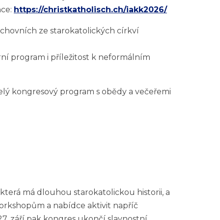
nce:
https://christkatholisch.ch/iakk2026/
uchovních ze starokatolických církví
ní program i příležitost k neformálním
celý kongresový program s obědy a večeřemi
terá má dlouhou starokatolickou historii, a
workshopům a nabídce aktivit napříč
27. září pak kongres ukončí slavnostní