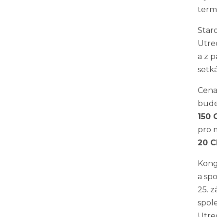
termí
Staro
Utre
a z 
setk
Cena
bude
150 
pro 
20 C
Kong
a sp
25. 
spol
Utre