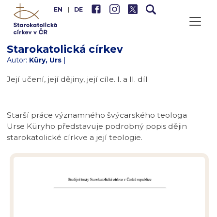
EN
|
DE
Starokatolická církev
Autor:
Küry, Urs
|
Její učení, její dějiny, její cíle. I. a II. díl
Starší práce významného švýcarského teologa
Urse Küryho představuje podrobný popis dějin
starokatolické církve a její teologie.